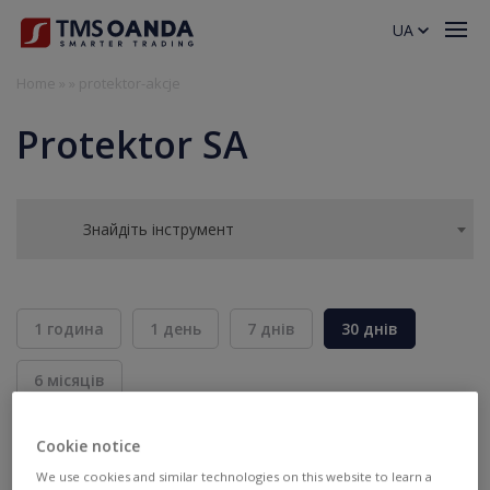
UA
Home
»
»
protektor-akcje
Protektor SA
Знайдіть інструмент
1 година
1 день
7 днів
30 днів
6 місяців
BID
ASK
Cookie notice
ПРОДАТИ
КУПИТИ
---
---
We use cookies and similar technologies on this website to learn a