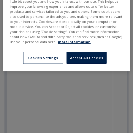
little bit about you and how you interact with our site. This helps us
improve your browsing experience and allows us to offer better
products and services tailored to you and others. Some cookies are
also used to personalise the ads you see, making them more relevant
to your interests. Cookies are stored locally on your computer or
mobile device. You can Accept or Reject all cookies, or customise
your choices using ‘Cookie settings’. You can find more information
about how OANDA and third party tools and services (such as Google)
use your personal data here:
more information
.
Cookies Settings
Accept All Cookies