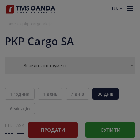
UA
Home
»
»
pkp-cargo-akcje
PKP Cargo SA
Знайдіть інструмент
1 година
1 день
7 днів
30 днів
6 місяців
BID
ASK
ПРОДАТИ
КУПИТИ
---
---