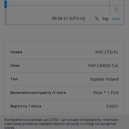
Назва
PKP_CFD.PL
Опис
PKP CARGO S.A.
Тип
Equities Poland
Величина контракту /1 лота
Price * 1 PLN
Вартість 1 піпса
0.0001
Мінімальний крок котирувань
0.0001
Контракти на різницю цін (CFD) – це складні інструменти, пов язані
з високим ризиком швидкої втрати грошей з огляду на кредитне
плече.