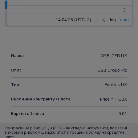
Назва
OSB_CFD.UK
Опис
OSB Group Plc
Тип
Equities UK
Величина контракту /1 лота
Price * 1 GBX
Вартість 1 піпса
0.01
Мінімальний крок котирувань
0.01
Контракти на різницю цін (CFD) – це складні інструменти, пов язані
з високим ризиком швидкої втрати грошей з огляду на кредитне
плече.