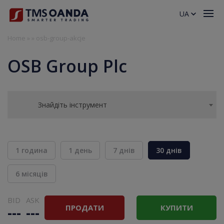
UA
Home
»
»
osb-group-akcje
OSB Group Plc
Знайдіть інструмент
1 година
1 день
7 днів
30 днів
6 місяців
BID
ASK
ПРОДАТИ
КУПИТИ
---
---