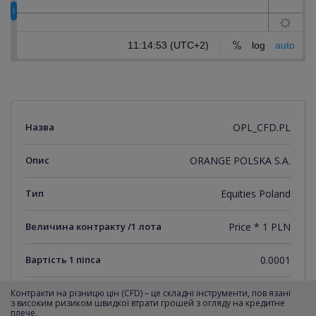
Назва
OPL_CFD.PL
Опис
ORANGE POLSKA S.A.
Тип
Equities Poland
Величина контракту /1 лота
Price * 1 PLN
Вартість 1 піпса
0.0001
Мінімальний крок котирувань
0.0001
Контракти на різницю цін (CFD) – це складні інструменти, пов язані
з високим ризиком швидкої втрати грошей з огляду на кредитне
плече.