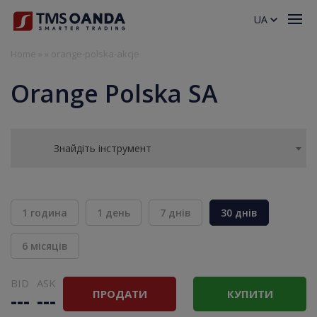
UA
Home
»
»
orange-polska-akcje
Orange Polska SA
Знайдіть інструмент
1 година
1 день
7 днів
30 днів
6 місяців
BID
ASK
ПРОДАТИ
КУПИТИ
---
---