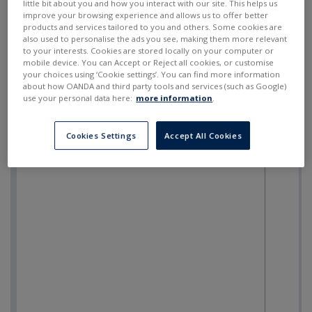
little bit about you and how you interact with our site. This helps us
improve your browsing experience and allows us to offer better
products and services tailored to you and others. Some cookies are
also used to personalise the ads you see, making them more relevant
to your interests. Cookies are stored locally on your computer or
mobile device. You can Accept or Reject all cookies, or customise
your choices using ‘Cookie settings’. You can find more information
about how OANDA and third party tools and services (such as Google)
use your personal data here:
more information
.
Cookies Settings
Accept All Cookies