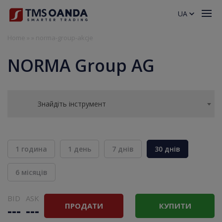
UA
Home
»
»
norma-group-akcje
NORMA Group AG
Знайдіть інструмент
1 година
1 день
7 днів
30 днів
6 місяців
BID
ASK
ПРОДАТИ
КУПИТИ
---
---