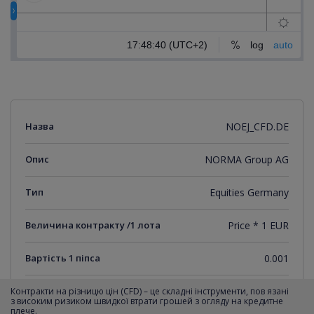
Назва
NOEJ_CFD.DE
Опис
NORMA Group AG
Тип
Equities Germany
Величина контракту /1 лота
Price * 1 EUR
Вартість 1 піпса
0.001
Мінімальний крок котирувань
0.001
Контракти на різницю цін (CFD) – це складні інструменти, пов язані
з високим ризиком швидкої втрати грошей з огляду на кредитне
плече.