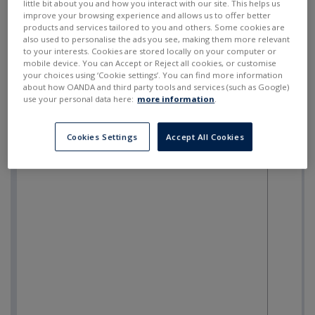
little bit about you and how you interact with our site. This helps us
improve your browsing experience and allows us to offer better
products and services tailored to you and others. Some cookies are
also used to personalise the ads you see, making them more relevant
to your interests. Cookies are stored locally on your computer or
mobile device. You can Accept or Reject all cookies, or customise
your choices using ‘Cookie settings’. You can find more information
about how OANDA and third party tools and services (such as Google)
use your personal data here:
more information
.
Cookies Settings
Accept All Cookies