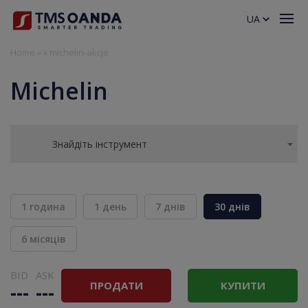
UA
Home
»
»
michelin-akcje
Michelin
Знайдіть інструмент
1 година
1 день
7 днів
30 днів
6 місяців
BID
ASK
ПРОДАТИ
КУПИТИ
---
---