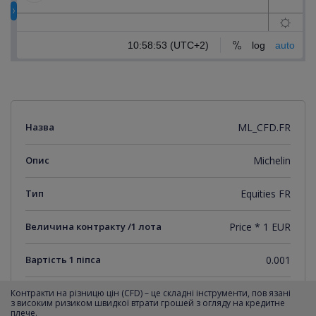
Назва
ML_CFD.FR
Опис
Michelin
Тип
Equities FR
Величина контракту /1 лота
Price * 1 EUR
Вартість 1 піпса
0.001
Мінімальний крок котирувань
0.001
Контракти на різницю цін (CFD) – це складні інструменти, пов язані
з високим ризиком швидкої втрати грошей з огляду на кредитне
плече.