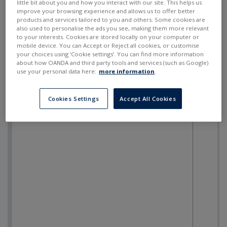
little bit about you and how you interact with our site. This helps us
improve your browsing experience and allows us to offer better
products and services tailored to you and others. Some cookies are
also used to personalise the ads you see, making them more relevant
to your interests. Cookies are stored locally on your computer or
mobile device. You can Accept or Reject all cookies, or customise
your choices using ‘Cookie settings’. You can find more information
about how OANDA and third party tools and services (such as Google)
use your personal data here:
more information
.
Cookies Settings
Accept All Cookies