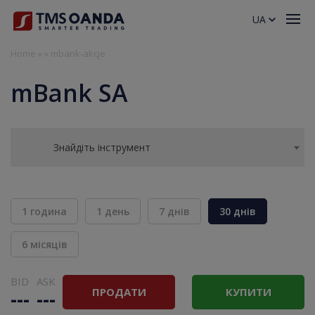
UA
Home
»
»
mbank-akcje
mBank SA
Знайдіть інструмент
1 година
1 день
7 днів
30 днів
6 місяців
BID
ASK
ПРОДАТИ
КУПИТИ
---
---