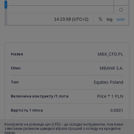
Назва
MBK_CFD.PL
Опис
MBANK S.A.
Тип
Equities Poland
Величина контракту /1 лота
Price * 1 PLN
Вартість 1 піпса
0.0001
Мінімальний крок котирувань
0.0001
Контракти на різницю цін (CFD) – це складні інструменти, пов язані
з високим ризиком швидкої втрати грошей з огляду на кредитне
плече.