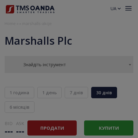
UA
Home
»
»
marshalls-akcje
Marshalls Plc
Знайдіть інструмент
1 година
1 день
7 днів
30 днів
6 місяців
BID
ASK
ПРОДАТИ
КУПИТИ
---
---