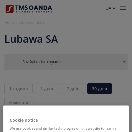
UA
Home
»
»
lubawa-akcje
Lubawa SA
Знайдіть інструмент
1 година
1 день
7 днів
30 днів
6 місяців
BID
ASK
Cookie notice
ПРОДАТИ
КУПИТИ
---
---
We use cookies and similar technologies on this website to learn a