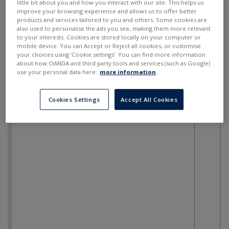
little bit about you and how you interact with our site. This helps us
improve your browsing experience and allows us to offer better
products and services tailored to you and others. Some cookies are
also used to personalise the ads you see, making them more relevant
to your interests. Cookies are stored locally on your computer or
mobile device. You can Accept or Reject all cookies, or customise
your choices using ‘Cookie settings’. You can find more information
about how OANDA and third party tools and services (such as Google)
use your personal data here:
more information
.
Cookies Settings
Accept All Cookies