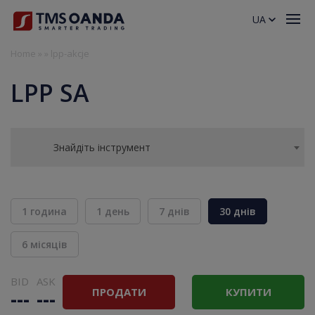
UA
Home
»
»
lpp-akcje
LPP SA
Знайдіть інструмент
1 година
1 день
7 днів
30 днів
6 місяців
BID
ASK
ПРОДАТИ
КУПИТИ
---
---