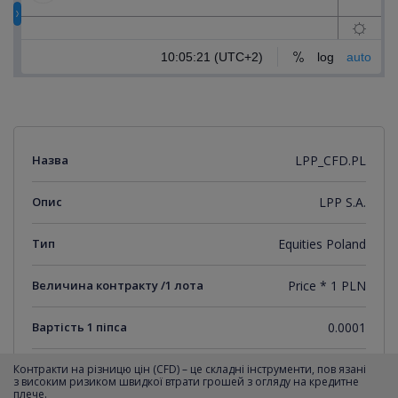
Назва
LPP_CFD.PL
Опис
LPP S.A.
Тип
Equities Poland
Величина контракту /1 лота
Price * 1 PLN
Вартість 1 піпса
0.0001
Мінімальний крок котирувань
0.0001
Контракти на різницю цін (CFD) – це складні інструменти, пов язані
з високим ризиком швидкої втрати грошей з огляду на кредитне
плече.