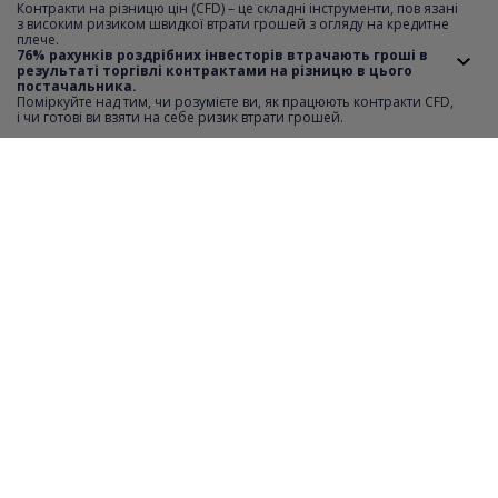
Контракти на різницю цін (CFD) – це складні інструменти, пов язані
з високим ризиком швидкої втрати грошей з огляду на кредитне
плече.
Мінімальний крок котирувань
0.01
76% рахунків роздрібних інвесторів втрачають гроші в
результаті торгівлі контрактами на різницю в цього
постачальника.
Короткий продаж
YES
Поміркуйте над тим, чи розумієте ви, як працюють контракти CFD,
i чи готові ви взяти на себе ризик втрати грошей.
Відстань SL i TP
0
Мінімальна вартість ордеру
1
Максимальна вартість ордеру
40486
Крок транзакції
1
Години торгівлі
monday-friday 15:31-21:59
Необхідний депозит
20%
Фінансовий важіль
5:1