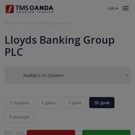
UA
Home
»
»
lloyds-banking-group-akcje
Lloyds Banking Group
PLC
Знайдіть інструмент
1 година
1 день
7 днів
30 днів
6 місяців
BID
ASK