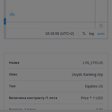
Назва
LYG_CFD.US
Опис
Lloyds Banking Grp
Тип
Equities US
Величина контракту /1 лота
Price * 1 USD
Вартість 1 піпса
0.01