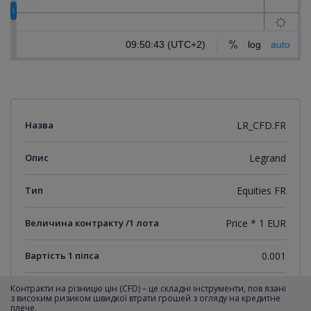
Назва
LR_CFD.FR
Опис
Legrand
Тип
Equities FR
Величина контракту /1 лота
Price * 1 EUR
Вартість 1 піпса
0.001
Мінімальний крок котирувань
0.001
Контракти на різницю цін (CFD) – це складні інструменти, пов язані
з високим ризиком швидкої втрати грошей з огляду на кредитне
плече.