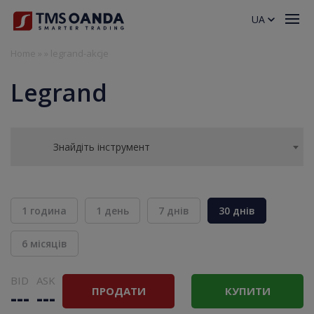
UA
Home
»
»
legrand-akcje
Legrand
Знайдіть інструмент
1 година
1 день
7 днів
30 днів
6 місяців
BID
ASK
ПРОДАТИ
КУПИТИ
---
---