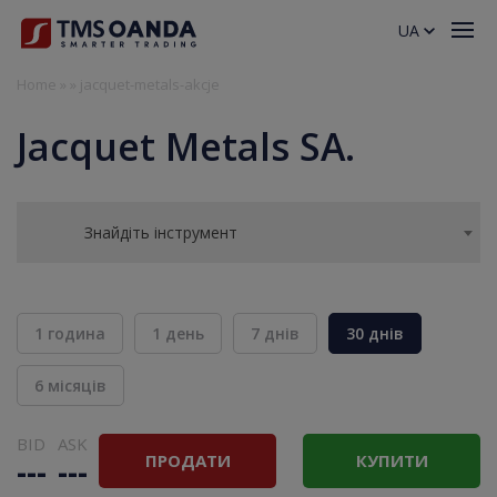
UA
Home
»
»
jacquet-metals-akcje
Jacquet Metals SA.
Знайдіть інструмент
1 година
1 день
7 днів
30 днів
6 місяців
BID
ASK
ПРОДАТИ
КУПИТИ
---
---