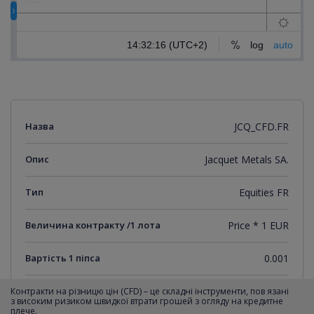
Назва
JCQ_CFD.FR
Опис
Jacquet Metals SA.
Тип
Equities FR
Величина контракту /1 лота
Price * 1 EUR
Вартість 1 піпса
0.001
Мінімальний крок котирувань
0.001
Контракти на різницю цін (CFD) – це складні інструменти, пов язані
з високим ризиком швидкої втрати грошей з огляду на кредитне
плече.