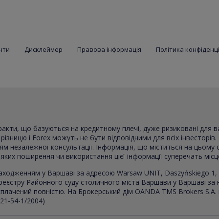
нти
Дисклеймер
Правова інформація
Політика конфіденц
тракти, що базуються на кредитному плечі, дуже ризиковані для 
ізницю і Forex можуть не бути відповідними для всіх інвесторів. 
ням незалежної консультації. Інформація, що міститься на цьому 
в яких поширення чи використання цієї інформації суперечать міс
аходженням у Варшаві за адресою Warsaw UNIT, Daszyńskiego 1, 
реєстру Районного суду столичного міста Варшави у Варшаві за
, сплачений повністю. На Брокерський дім OANDA TMS Brokers S.A.
021-54-1/2004)