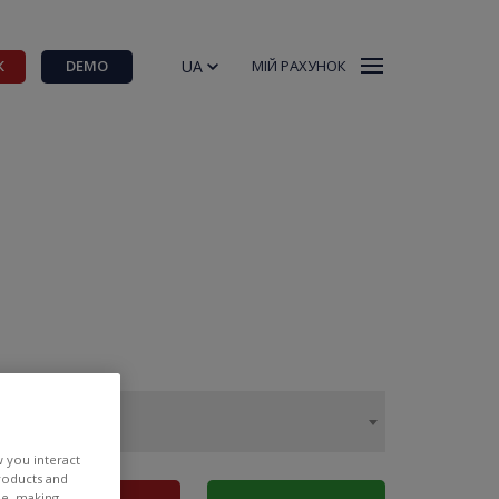
UA
К
DEMO
МІЙ РАХУНОК
w you interact
products and
ee, making