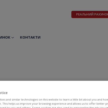
РЕАЛЬНИЙ РАХУНО
ИНОК
КОНТАКТИ
otice
ies and similar technologies on this website to learn a little bit about you and ho
te. This helps us improve your browsing experience and allows us to offer better 
BID
ASK
ilored to you and others. Some cookies are also used to personalise the ads you s