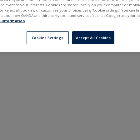
---
---
elevant to your interests. Cookies are stored locally on your computer or mobil
в
6 місяців
or Reject all cookies, or customise your choices using ‘Cookie settings’. You can f
 about how OANDA and third party tools and services (such as Google) use your p
 information
.
Cookies Settings
Accept All Cookies