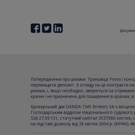
Докуме
Попередження про ризики: Транзакції Forex і кон
перевищити депозит. З огляду на це контракти на р
ризики, і, якщо необхідно, зверніться за отриман
країни і не призначена для поширення в країнах, 
Брокерський дім OANDA TMS Brokers SA з місцезн
Господарським відділом Національного судового 
526.27.59.131, статутний капітал 3537560 злотих
на підставі дозволу від 26 квітня 2004 р. (KPWiG-4