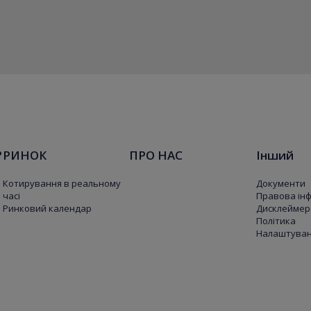
?
РИНОК
ПРО НАС
Інший
Котирування в реальному
Документи
часі
Правова ін
Ринковий календар
Дисклеймер
Політика
Налаштуванн