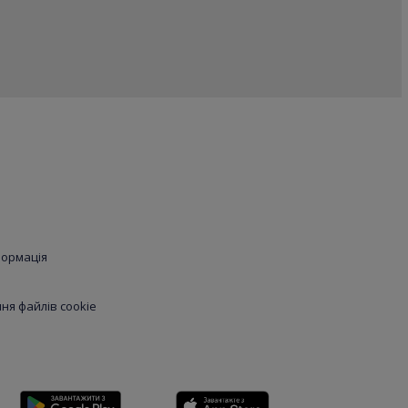
формація
я файлів cookie