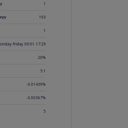
ру
1
еру
193
1
onday-friday 09:01-17:29
20%
5:1
-0.01439%
-0.00367%
5