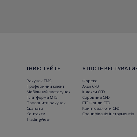
ІНВЕСТУЙТЕ
У ЩО ІНВЕСТУВАТИ
Рахунок TMS
Форекс
Професійний клієнт
Акції CFD
Мобільний застосунок
Індекси CFD
Платформа МТ5
Сировина CFD
Поповнити рахунок
ETF Фонди CFD
Скачати
Криптовалюти CFD
Контакти
Специфікація інструментів
TradingView