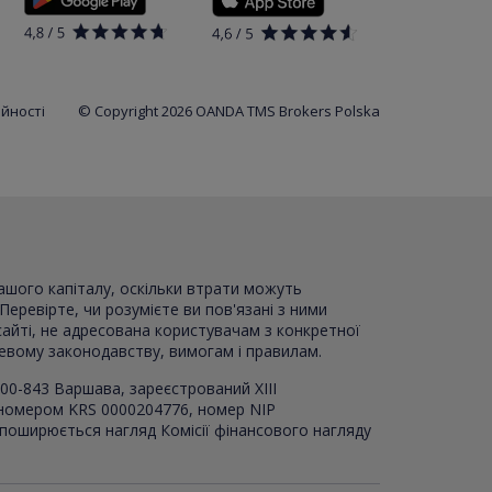
ійності
© Copyright 2026 OANDA TMS Brokers Polska
вашого капіталу, оскільки втрати можуть
Перевірте, чи розумієте ви пов'язані з ними
сайті, не адресована користувачам з конкретної
цевому законодавству, вимогам і правилам.
00-843 Варшава, зареєстрований XI
I
I
 номером KRS 0000204776, номер NIP
 поширюється нагляд Комісії фінансового нагляду