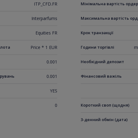
ITP_CFD.FR
Мінімальна вартість орде
Interparfums
Максимальна вартість орд
Equities FR
Крок транзакції
 лота
Price * 1 EUR
Години торгівлі
m
0.001
Необхідний депозит
ирувань
0.001
Фінансовий важіль
YES
0
Короткий своп (щодня)
3-денний обмін (дата)