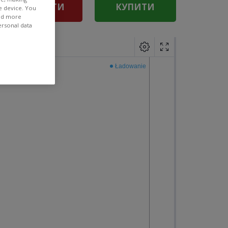
ПРОДАТИ
КУПИТИ
e device. You
ind more
ersonal data