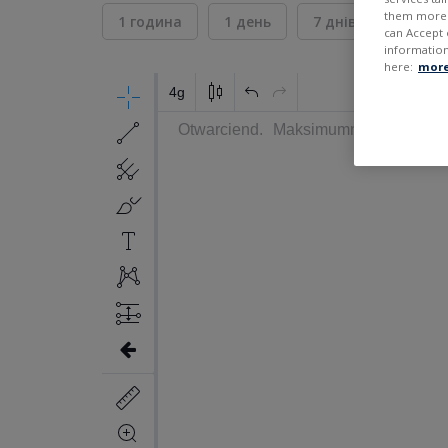
them more r
1 година
1 день
7 днів
30 дні
can Accept 
information
here:
more