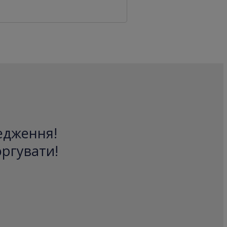
редження!
оргувати!