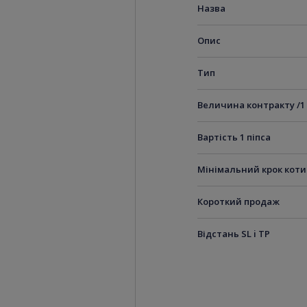
Назва
Опис
Тип
Величина контракту /1
Вартість 1 піпса
Мінімальний крок кот
Короткий продаж
Відстань SL i TP