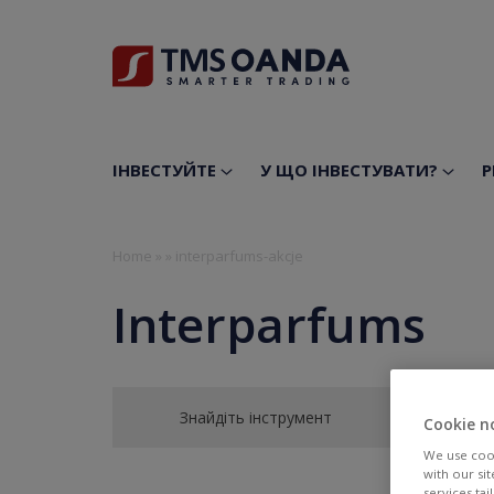
ІНВЕСТУЙТЕ
У ЩО ІНВЕСТУВАТИ?
Р
Home
»
»
interparfums-akcje
Interparfums
Знайдіть інструмент
Cookie n
We use cook
with our si
services ta