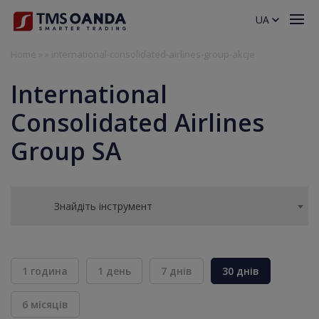
UA
Home
»
»
international-consolidated-airlines-group-akcje
International
Consolidated Airlines
Group SA
Знайдіть інструмент
1 година
1 день
7 днів
30 днів
6 місяців