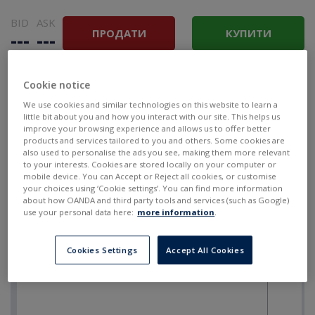
BID
ASK
ПРОДАТИ
КУПИТИ
---
---
Cookie notice
We use cookies and similar technologies on this website to learn a
little bit about you and how you interact with our site. This helps us
improve your browsing experience and allows us to offer better
products and services tailored to you and others. Some cookies are
also used to personalise the ads you see, making them more relevant
to your interests. Cookies are stored locally on your computer or
mobile device. You can Accept or Reject all cookies, or customise
your choices using ‘Cookie settings’. You can find more information
about how OANDA and third party tools and services (such as Google)
use your personal data here:
more information
.
Cookies Settings
Accept All Cookies