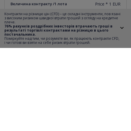
Величина контракту /1 лота
Price * 1 EUR
Контракти на різницю цін (CFD) – це складні інструменти, пов язані
Вартість 1 піпса
0.001
з високим ризиком швидкої втрати грошей з огляду на кредитне
плече.
76% рахунків роздрібних інвесторів втрачають гроші в
результаті торгівлі контрактами на різницю в цього
Мінімальний крок котирувань
0.001
постачальника.
Поміркуйте над тим, чи розумієте ви, як працюють контракти CFD,
i чи готові ви взяти на себе ризик втрати грошей.
Короткий продаж
YES
Відстань SL i TP
0
Мінімальна вартість ордеру
1
Максимальна вартість ордеру
18382
Крок транзакції
1
Години торгівлі
monday-friday 09:01-17:29
Необхідний депозит
20%