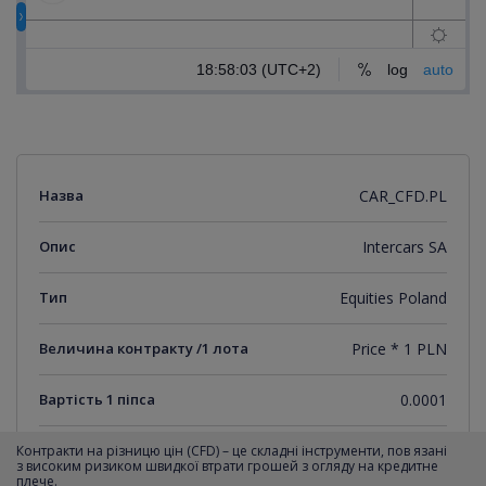
Назва
CAR_CFD.PL
Опис
Intercars SA
Тип
Equities Poland
Величина контракту /1 лота
Price * 1 PLN
Вартість 1 піпса
0.0001
Мінімальний крок котирувань
0.0001
Контракти на різницю цін (CFD) – це складні інструменти, пов язані
з високим ризиком швидкої втрати грошей з огляду на кредитне
плече.