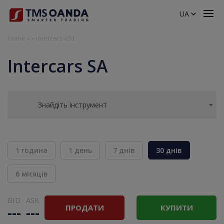
UA
Home
»
»
intercars-cfd
Intercars SA
Знайдіть інструмент
1 година
1 день
7 днів
30 днів
6 місяців
BID
ASK
ПРОДАТИ
КУПИТИ
---
---