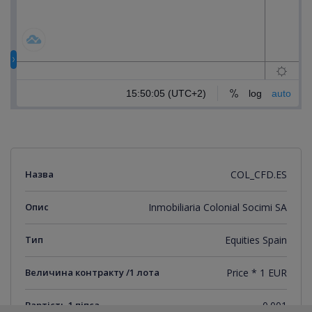
Назва
COL_CFD.ES
Опис
Inmobiliaria Colonial Socimi SA
Тип
Equities Spain
Величина контракту /1 лота
Price * 1 EUR
Вартість 1 піпса
0.001