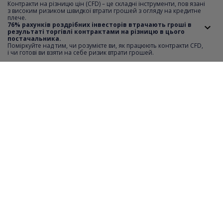
Контракти на різницю цін (CFD) – це складні інструменти, пов язані
з високим ризиком швидкої втрати грошей з огляду на кредитне
плече.
Мінімальний крок котирувань
0.001
76% рахунків роздрібних інвесторів втрачають гроші в
результаті торгівлі контрактами на різницю в цього
постачальника.
Короткий продаж
YES
Поміркуйте над тим, чи розумієте ви, як працюють контракти CFD,
i чи готові ви взяти на себе ризик втрати грошей.
Відстань SL i TP
0
Мінімальна вартість ордеру
1
Максимальна вартість ордеру
4530
Крок транзакції
1
Години торгівлі
monday-friday 09:01-17:29
Необхідний депозит
20%
Фінансовий важіль
5:1