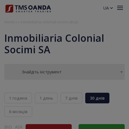
UA
Home
»
»
inmobiliaria-colonial-socimi-akcje
Inmobiliaria Colonial
Socimi SA
Знайдіть інструмент
1 година
1 день
7 днів
30 днів
6 місяців
BID
ASK