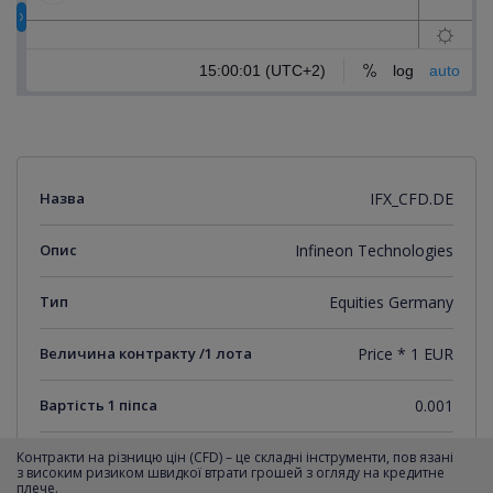
Назва
IFX_CFD.DE
Опис
Infineon Technologies
Тип
Equities Germany
Величина контракту /1 лота
Price * 1 EUR
Вартість 1 піпса
0.001
Мінімальний крок котирувань
0.001
Контракти на різницю цін (CFD) – це складні інструменти, пов язані
з високим ризиком швидкої втрати грошей з огляду на кредитне
плече.