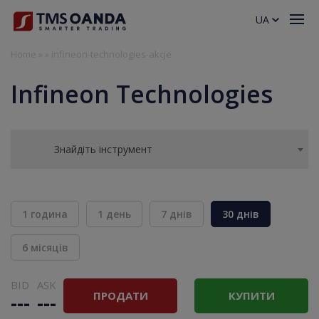
UA
Home
»
»
infineon-technologies-akcje
Infineon Technologies
Знайдіть інструмент
1 година
1 день
7 днів
30 днів
6 місяців
BID
ASK
ПРОДАТИ
КУПИТИ
---
---