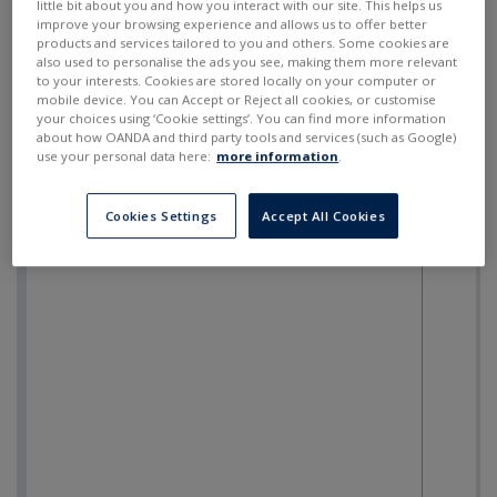
little bit about you and how you interact with our site. This helps us
improve your browsing experience and allows us to offer better
products and services tailored to you and others. Some cookies are
also used to personalise the ads you see, making them more relevant
to your interests. Cookies are stored locally on your computer or
mobile device. You can Accept or Reject all cookies, or customise
your choices using ‘Cookie settings’. You can find more information
about how OANDA and third party tools and services (such as Google)
use your personal data here:
more information
.
Cookies Settings
Accept All Cookies