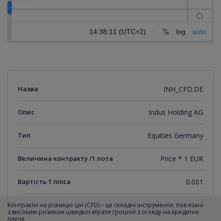
Назва
INH_CFD.DE
Опис
Indus Holding AG
Тип
Equities Germany
Величина контракту /1 лота
Price * 1 EUR
Вартість 1 піпса
0.001
Мінімальний крок котирувань
0.001
Контракти на різницю цін (CFD) – це складні інструменти, пов язані
з високим ризиком швидкої втрати грошей з огляду на кредитне
плече.