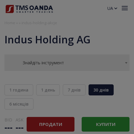
UA
Home
»
»
indus-holding-akcje
Indus Holding AG
Знайдіть інструмент
1 година
1 день
7 днів
30 днів
6 місяців
BID
ASK
ПРОДАТИ
КУПИТИ
---
---