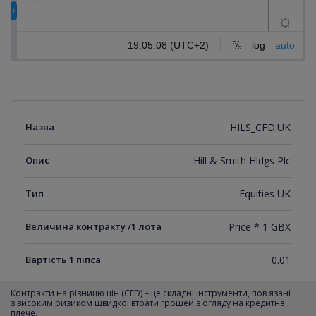
Назва
HILS_CFD.UK
Опис
Hill & Smith Hldgs Plc
Тип
Equities UK
Величина контракту /1 лота
Price * 1 GBX
Вартість 1 піпса
0.01
Мінімальний крок котирувань
0.01
Контракти на різницю цін (CFD) – це складні інструменти, пов язані
з високим ризиком швидкої втрати грошей з огляду на кредитне
плече.