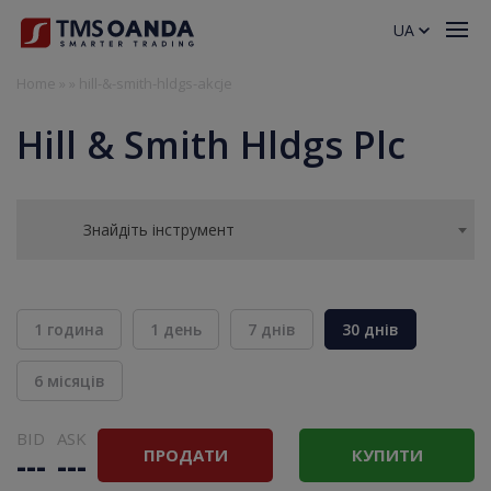
UA
Home
»
»
hill-&-smith-hldgs-akcje
Hill & Smith Hldgs Plc
Знайдіть інструмент
1 година
1 день
7 днів
30 днів
6 місяців
BID
ASK
ПРОДАТИ
КУПИТИ
---
---