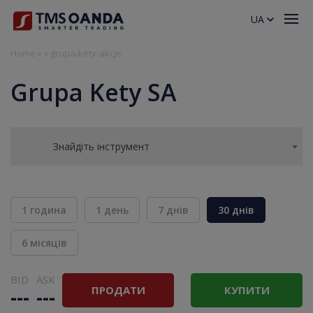
UA
Home
»
»
grupa-kety-akcje
Grupa Kety SA
Знайдіть інструмент
1 година
1 день
7 днів
30 днів
6 місяців
BID
ASK
ПРОДАТИ
КУПИТИ
---
---