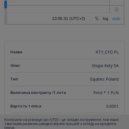
Назва
KTY_CFD.PL
Опис
Grupa Kety SA
Тип
Equities Poland
Величина контракту /1 лота
Price * 1 PLN
Вартість 1 піпса
0.0001
Мінімальний крок котирувань
0.0001
Контракти на різницю цін (CFD) – це складні інструменти, пов язані
з високим ризиком швидкої втрати грошей з огляду на кредитне
плече.