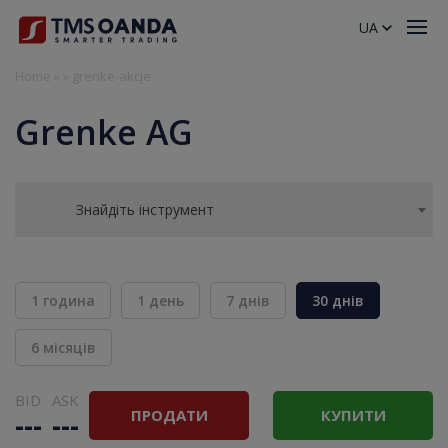
UA
Home
»
»
grenke-akcje
Grenke AG
Знайдіть інструмент
1 година
1 день
7 днів
30 днів
6 місяців
BID
ASK
ПРОДАТИ
КУПИТИ
---
---