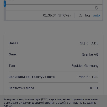
Назва
GLJ_CFD.DE
Опис
Grenke AG
Тип
Equities Germany
Величина контракту /1 лота
Price * 1 EUR
Вартість 1 піпса
0.001
Мінімальний крок котирувань
0.001
Контракти на різницю цін (CFD) – це складні інструменти, пов язані
з високим ризиком швидкої втрати грошей з огляду на кредитне
плече.