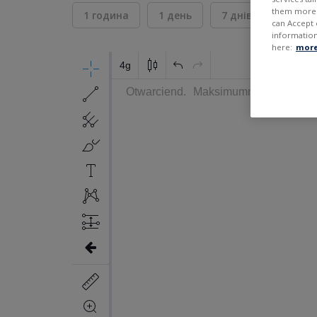
them more r
1 година
1 день
7 днів
30 дні
can Accept 
information
here:
more