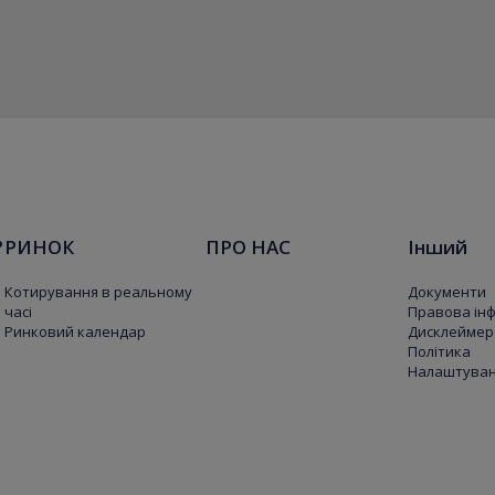
?
РИНОК
ПРО НАС
Інший
Котирування в реальному
Документи
часі
Правова ін
Ринковий календар
Дисклеймер
Політика
Налаштуванн