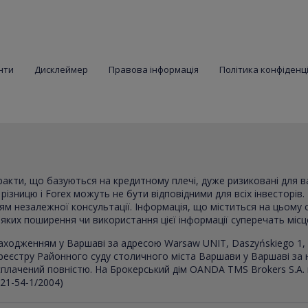
нти
Дисклеймер
Правова інформація
Політика конфіденц
тракти, що базуються на кредитному плечі, дуже ризиковані для 
ізницю і Forex можуть не бути відповідними для всіх інвесторів. 
ням незалежної консультації. Інформація, що міститься на цьому 
в яких поширення чи використання цієї інформації суперечать міс
аходженням у Варшаві за адресою Warsaw UNIT, Daszyńskiego 1, 
реєстру Районного суду столичного міста Варшави у Варшаві за
, сплачений повністю. На Брокерський дім OANDA TMS Brokers S.A.
021-54-1/2004)