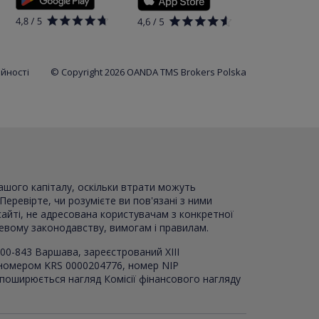
ійності
© Copyright 2026 OANDA TMS Brokers Polska
вашого капіталу, оскільки втрати можуть
Перевірте, чи розумієте ви пов'язані з ними
сайті, не адресована користувачам з конкретної
цевому законодавству, вимогам і правилам.
00-843 Варшава, зареєстрований XI
I
I
 номером KRS 0000204776, номер NIP
 поширюється нагляд Комісії фінансового нагляду