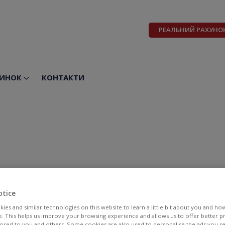
РЕАЛЬНИЙ РАХУНО
ИНОК
КОНТАКТИ
otice
ies and similar technologies on this website to learn a little bit about you and ho
te. This helps us improve your browsing experience and allows us to offer better 
BID
ASK
ilored to you and others. Some cookies are also used to personalise the ads you s