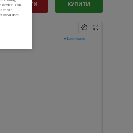
ПРОДАТИ
КУПИТИ
e device. You
ind more
ersonal data