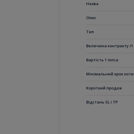
Назва
Опис
Тип
Величина контракту /1
Вартість 1 піпса
Мінімальний крок кот
Короткий продаж
Відстань SL i TP