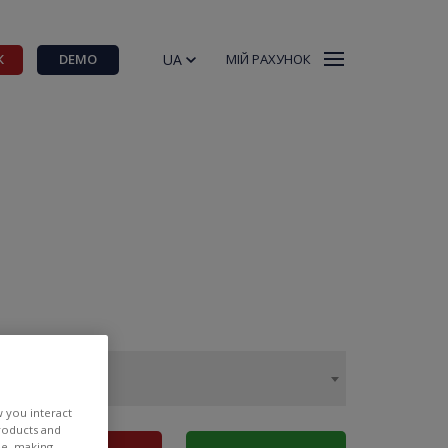
UA
К
DEMO
МІЙ РАХУНОК
w you interact
products and
ee, making