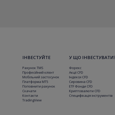
ІНВЕСТУЙТЕ
У ЩО ІНВЕСТУВАТИ
Рахунок TMS
Форекс
Професійний клієнт
Акції CFD
Мобільний застосунок
Індекси CFD
Платформа МТ5
Сировина CFD
Поповнити рахунок
ETF Фонди CFD
Скачати
Криптовалюти CFD
Контакти
Специфікація інструментів
TradingView