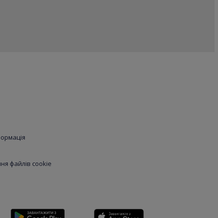
формація
я файлів cookie