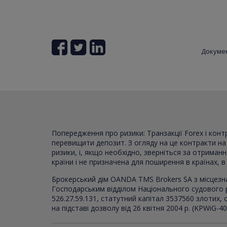
Докуме
Попередження про ризики: Транзакції Forex і кон
перевищити депозит. З огляду на це контракти на р
ризики, і, якщо необхідно, зверніться за отриман
країни і не призначена для поширення в країнах, 
Брокерський дім OANDA TMS Brokers SA з місцезн
Господарським відділом Національного судового 
526.27.59.131, статутний капітал 3537560 злотих
на підставі дозволу від 26 квітня 2004 р. (KPWiG-4