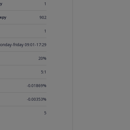
ру
1
еру
902
1
onday-friday 09:01-17:29
20%
5:1
-0.01869%
-0.00353%
5