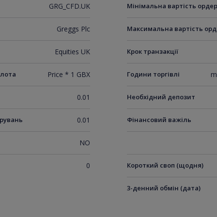
GRG_CFD.UK
Мінімальна вартість орде
Greggs Plc
Максимальна вартість орд
Equities UK
Крок транзакції
 лота
Price * 1 GBX
Години торгівлі
m
0.01
Необхідний депозит
ирувань
0.01
Фінансовий важіль
NO
0
Короткий своп (щодня)
3-денний обмін (дата)