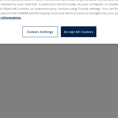
---
---
elevant to your interests. Cookies are stored locally on your computer or mobil
в
6 місяців
or Reject all cookies, or customise your choices using ‘Cookie settings’. You can f
 about how OANDA and third party tools and services (such as Google) use your p
 information
.
Cookies Settings
Accept All Cookies