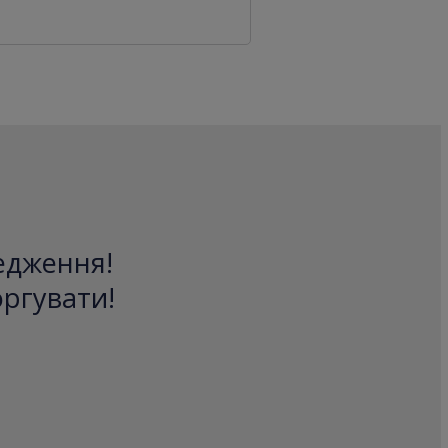
редження!
оргувати!