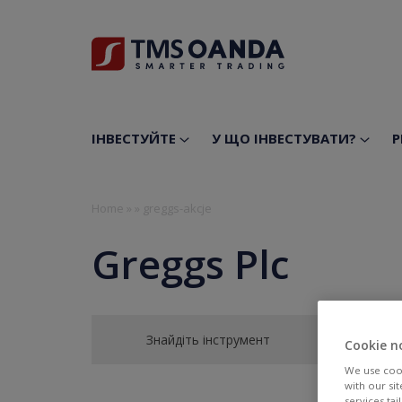
ІНВЕСТУЙТЕ
У ЩО ІНВЕСТУВАТИ?
Р
Home
»
»
greggs-akcje
Greggs Plc
Знайдіть інструмент
Cookie n
We use cook
with our si
services ta