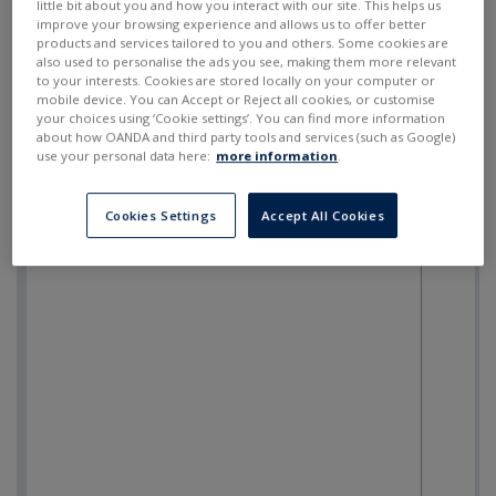
little bit about you and how you interact with our site. This helps us
improve your browsing experience and allows us to offer better
products and services tailored to you and others. Some cookies are
also used to personalise the ads you see, making them more relevant
to your interests. Cookies are stored locally on your computer or
mobile device. You can Accept or Reject all cookies, or customise
your choices using ‘Cookie settings’. You can find more information
about how OANDA and third party tools and services (such as Google)
use your personal data here:
more information
.
Cookies Settings
Accept All Cookies