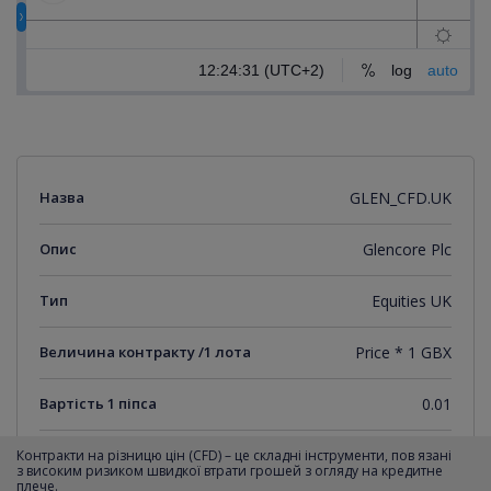
Назва
GLEN_CFD.UK
Опис
Glencore Plc
Тип
Equities UK
Величина контракту /1 лота
Price * 1 GBX
Вартість 1 піпса
0.01
Мінімальний крок котирувань
0.01
Контракти на різницю цін (CFD) – це складні інструменти, пов язані
з високим ризиком швидкої втрати грошей з огляду на кредитне
плече.