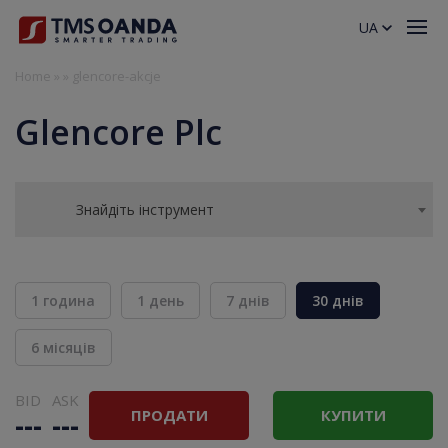
UA
Home
»
»
glencore-akcje
Glencore Plc
Знайдіть інструмент
1 година
1 день
7 днів
30 днів
6 місяців
BID
ASK
ПРОДАТИ
КУПИТИ
---
---