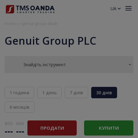
UA
Home
»
»
genuit-group-akcje
Genuit Group PLC
Знайдіть інструмент
1 година
1 день
7 днів
30 днів
6 місяців
BID
ASK
ПРОДАТИ
КУПИТИ
---
---