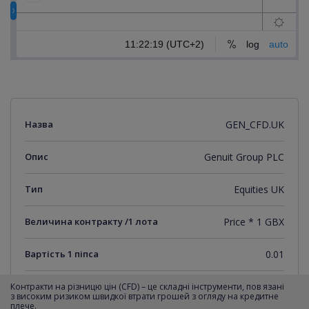
Назва
GEN_CFD.UK
Опис
Genuit Group PLC
Тип
Equities UK
Величина контракту /1 лота
Price * 1 GBX
Вартість 1 піпса
0.01
Мінімальний крок котирувань
0.01
Контракти на різницю цін (CFD) – це складні інструменти, пов язані
з високим ризиком швидкої втрати грошей з огляду на кредитне
плече.