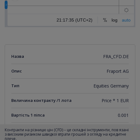
Назва
FRA_CFD.DE
Опис
Fraport AG
Тип
Equities Germany
Величина контракту /1 лота
Price * 1 EUR
Вартість 1 піпса
0.001
Мінімальний крок котирувань
0.001
Контракти на різницю цін (CFD) – це складні інструменти, пов язані
з високим ризиком швидкої втрати грошей з огляду на кредитне
плече.