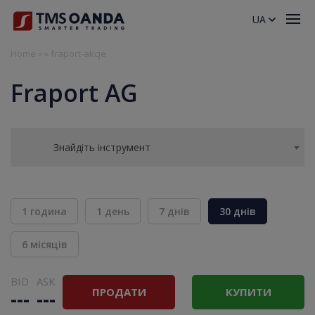
UA
Home
»
»
fraport-akcje
Fraport AG
Знайдіть інструмент
1 година
1 день
7 днів
30 днів
6 місяців
BID
ASK
ПРОДАТИ
КУПИТИ
---
---