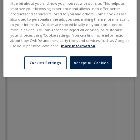
ПРОДАТИ
КУПИТИ
---
---
little bit about you and how you interact with our site. This helps us
improve your browsing experience and allows us to offer better
products and services tailored to you and others. Some cookies are
also used to personalise the ads you see, making them more relevant
to your interests. Cookies are stored locally on your computer or
mobile device. You can Accept or Reject all cookies, or customise
your choices using ‘Cookie settings’. You can find more information
about how OANDA and third party tools and services (such as Google)
use your personal data here:
more information
.
Cookies Settings
Accept All Cookies