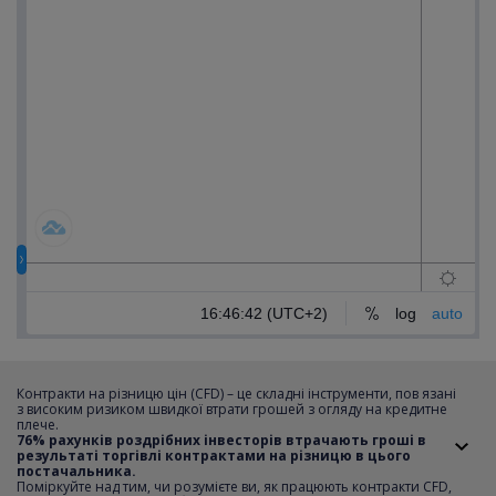
Контракти на різницю цін (CFD) – це складні інструменти, пов язані
з високим ризиком швидкої втрати грошей з огляду на кредитне
плече.
Подивіться, це так просто, дійте
76% рахунків роздрібних інвесторів втрачають гроші в
на випередження!
Відкрийте
результаті торгівлі контрактами на різницю в цього
постачальника.
рахунок за 5 хвилин і почніть
Поміркуйте над тим, чи розумієте ви, як працюють контракти CFD,