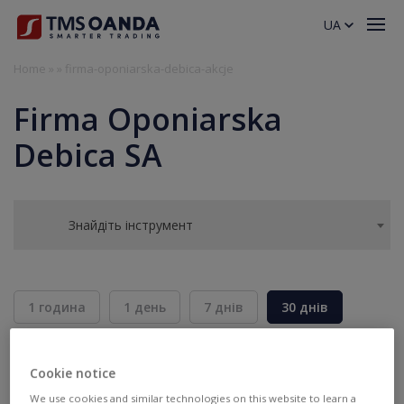
UA
Home
»
»
firma-oponiarska-debica-akcje
Firma Oponiarska
Debica SA
Знайдіть інструмент
1 година
1 день
7 днів
30 днів
6 місяців
Cookie notice
BID
ASK
We use cookies and similar technologies on this website to learn a