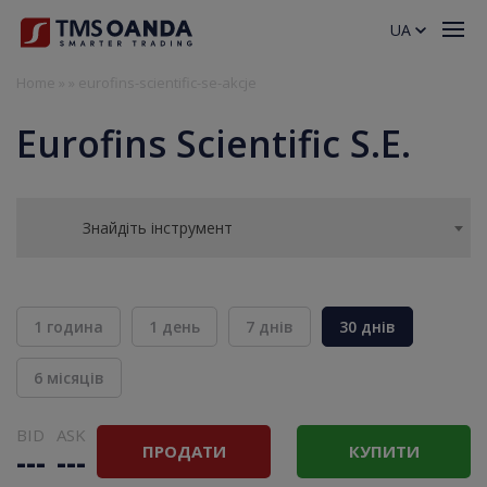
UA
Home
»
»
eurofins-scientific-se-akcje
Eurofins Scientific S.E.
Знайдіть інструмент
1 година
1 день
7 днів
30 днів
6 місяців
BID
ASK
ПРОДАТИ
КУПИТИ
---
---