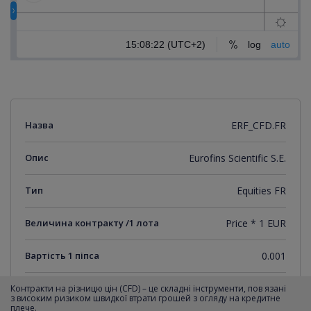
Назва
ERF_CFD.FR
Опис
Eurofins Scientific S.E.
Тип
Equities FR
Величина контракту /1 лота
Price * 1 EUR
Вартість 1 піпса
0.001
Мінімальний крок котирувань
0.001
Контракти на різницю цін (CFD) – це складні інструменти, пов язані
з високим ризиком швидкої втрати грошей з огляду на кредитне
плече.