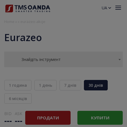
UA
Home
»
»
eurazeo-akcje
Eurazeo
Знайдіть інструмент
1 година
1 день
7 днів
30 днів
6 місяців
BID
ASK
ПРОДАТИ
КУПИТИ
---
---