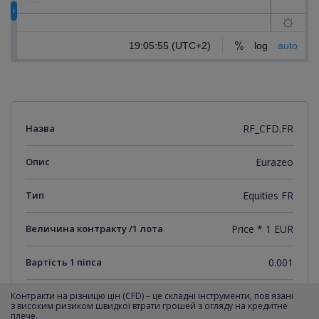
Назва
RF_CFD.FR
Опис
Eurazeo
Тип
Equities FR
Величина контракту /1 лота
Price * 1 EUR
Вартість 1 піпса
0.001
Мінімальний крок котирувань
0.001
Контракти на різницю цін (CFD) – це складні інструменти, пов язані
з високим ризиком швидкої втрати грошей з огляду на кредитне
плече.