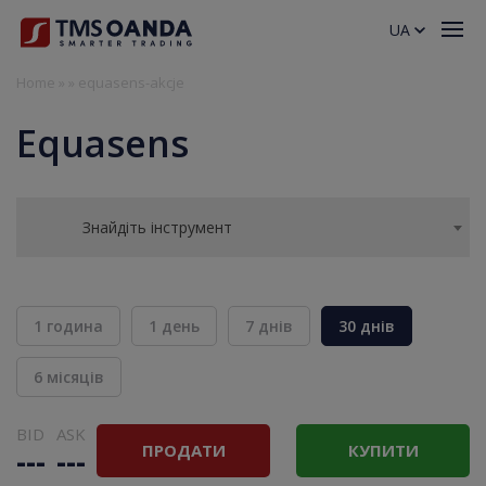
UA
Home
»
»
equasens-akcje
Equasens
Знайдіть інструмент
1 година
1 день
7 днів
30 днів
6 місяців
BID
ASK
ПРОДАТИ
КУПИТИ
---
---