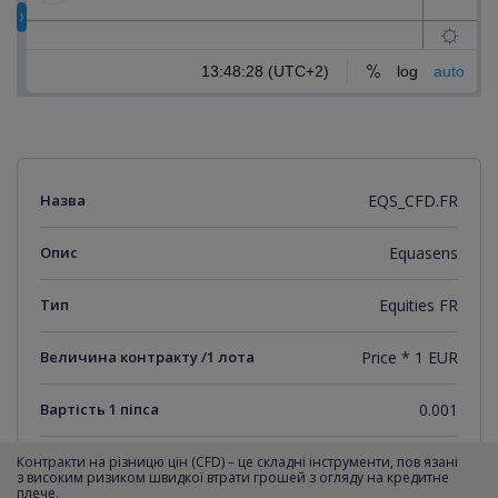
Назва
EQS_CFD.FR
Опис
Equasens
Тип
Equities FR
Величина контракту /1 лота
Price * 1 EUR
Вартість 1 піпса
0.001
Мінімальний крок котирувань
0.001
Контракти на різницю цін (CFD) – це складні інструменти, пов язані
з високим ризиком швидкої втрати грошей з огляду на кредитне
плече.