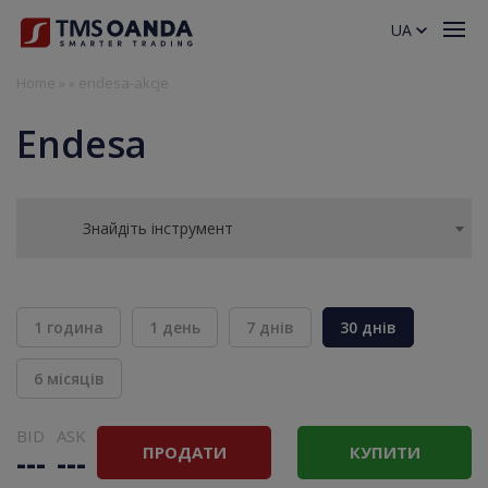
UA
Home
»
»
endesa-akcje
Endesa
Знайдіть інструмент
1 година
1 день
7 днів
30 днів
6 місяців
BID
ASK
ПРОДАТИ
КУПИТИ
---
---