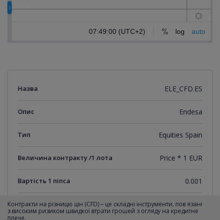
Назва
ELE_CFD.ES
Опис
Endesa
Тип
Equities Spain
Величина контракту /1 лота
Price * 1 EUR
Вартість 1 піпса
0.001
Мінімальний крок котирувань
0.001
Контракти на різницю цін (CFD) – це складні інструменти, пов язані
з високим ризиком швидкої втрати грошей з огляду на кредитне
плече.