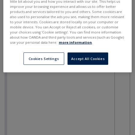
little bit about you and how you interact with our site. This helps us
improve your browsing experience and allows us to offer better
products and services tailored to you and others. Some cookies are
also used to personalise the ads you see, making them more relevant
to your interests. Cookies are stored locally on your computer or
mobile device. You can Accept or Reject all cookies, or customise
your choices using ‘Cookie settings’. You can find more information
about how OANDA and third party tools and services (such as Google)
use your personal data here:
more information
.
Cookies Settings
Accept All Cookies