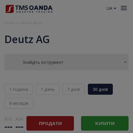
UA
Home
»
»
deutz-akcje
Deutz AG
Знайдіть інструмент
1 година
1 день
7 днів
30 днів
6 місяців
BID
ASK
ПРОДАТИ
КУПИТИ
---
---