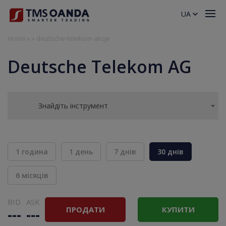
UA
Home
»
»
deutsche-telekom-akcje
Deutsche Telekom AG
Знайдіть інструмент
1 година
1 день
7 днів
30 днів
6 місяців
BID
ASK
ПРОДАТИ
КУПИТИ
---
---