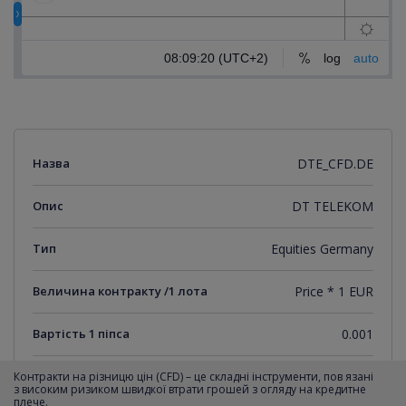
Назва
DTE_CFD.DE
Опис
DT TELEKOM
Тип
Equities Germany
Величина контракту /1 лота
Price * 1 EUR
Вартість 1 піпса
0.001
Мінімальний крок котирувань
0.001
Контракти на різницю цін (CFD) – це складні інструменти, пов язані
з високим ризиком швидкої втрати грошей з огляду на кредитне
плече.