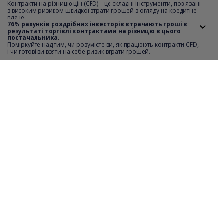
Контракти на різницю цін (CFD) – це складні інструменти, пов язані
з високим ризиком швидкої втрати грошей з огляду на кредитне
плече.
Мінімальний крок котирувань
0.001
76% рахунків роздрібних інвесторів втрачають гроші в
результаті торгівлі контрактами на різницю в цього
постачальника.
Короткий продаж
YES
Поміркуйте над тим, чи розумієте ви, як працюють контракти CFD,
i чи готові ви взяти на себе ризик втрати грошей.
Відстань SL i TP
0
Мінімальна вартість ордеру
1
Максимальна вартість ордеру
95
Крок транзакції
1
Години торгівлі
monday-friday 09:01-13:00, 13:02-17:29
Необхідний депозит
30%
Фінансовий важіль
3:1