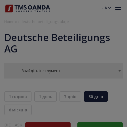
UA
Home
»
»
deutsche-beteiligungs-akcje
Deutsche Beteiligungs
AG
Знайдіть інструмент
1 година
1 день
7 днів
30 днів
6 місяців
BID
ASK