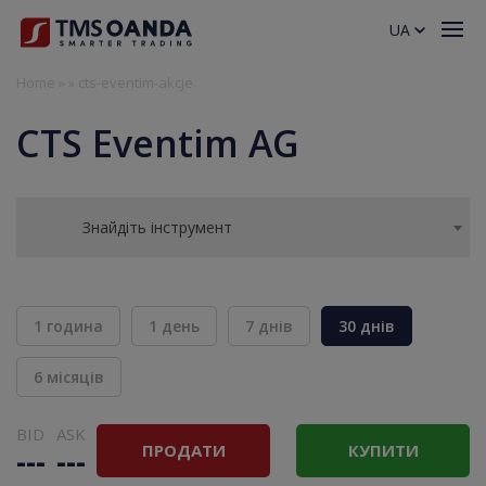
UA
Home
»
»
cts-eventim-akcje
CTS Eventim AG
Знайдіть інструмент
1 година
1 день
7 днів
30 днів
6 місяців
BID
ASK
ПРОДАТИ
КУПИТИ
---
---