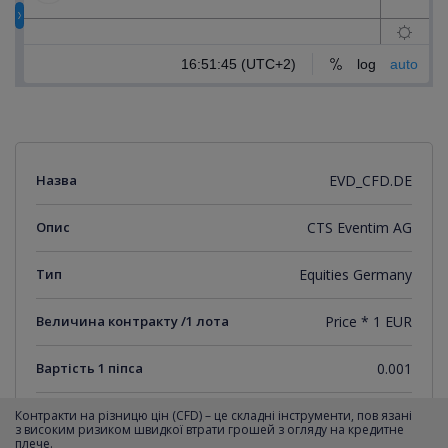
Назва
EVD_CFD.DE
Опис
CTS Eventim AG
Тип
Equities Germany
Величина контракту /1 лота
Price * 1 EUR
Вартість 1 піпса
0.001
Мінімальний крок котирувань
0.001
Контракти на різницю цін (CFD) – це складні інструменти, пов язані
з високим ризиком швидкої втрати грошей з огляду на кредитне
плече.