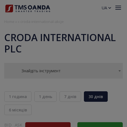
UA
Home
»
»
croda-international-akcje
CRODA INTERNATIONAL
PLC
Знайдіть інструмент
1 година
1 день
7 днів
30 днів
6 місяців
BID
ASK