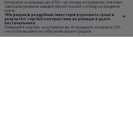
Контракти на різницю цін (CFD) – це складні інструменти, пов язані
з високим ризиком швидкої втрати грошей з огляду на кредитне
плече.
Мінімальний крок котирувань
0.01
76% рахунків роздрібних інвесторів втрачають гроші в
результаті торгівлі контрактами на різницю в цього
постачальника.
Короткий продаж
YES
Поміркуйте над тим, чи розумієте ви, як працюють контракти CFD,
i чи готові ви взяти на себе ризик втрати грошей.
Відстань SL i TP
0
Мінімальна вартість ордеру
1
Максимальна вартість ордеру
354
Крок транзакції
1
Години торгівлі
monday-friday 09:01-17:29
Необхідний депозит
20%
Фінансовий важіль
5:1