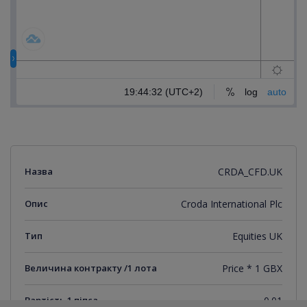
Назва
CRDA_CFD.UK
Опис
Croda International Plc
Тип
Equities UK
Величина контракту /1 лота
Price * 1 GBX
Вартість 1 піпса
0.01