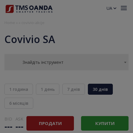
UA
Home
»
»
covivio-akcje
Covivio SA
Знайдіть інструмент
1 година
1 день
7 днів
30 днів
6 місяців
BID
ASK
ПРОДАТИ
КУПИТИ
---
---