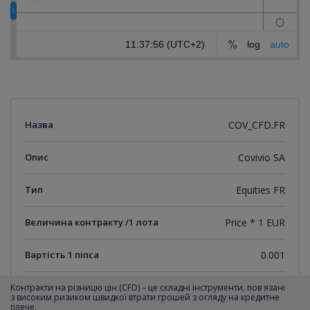
Назва
COV_CFD.FR
Опис
Covivio SA
Тип
Equities FR
Величина контракту /1 лота
Price * 1 EUR
Вартість 1 піпса
0.001
Мінімальний крок котирувань
0.001
Контракти на різницю цін (CFD) – це складні інструменти, пов язані
з високим ризиком швидкої втрати грошей з огляду на кредитне
плече.