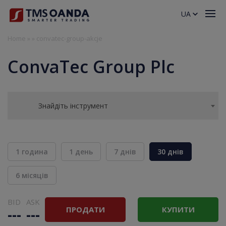
UA
Home
»
»
convatec-group-akcje
ConvaTec Group Plc
Знайдіть інструмент
1 година
1 день
7 днів
30 днів
6 місяців
BID
ASK
ПРОДАТИ
КУПИТИ
---
---