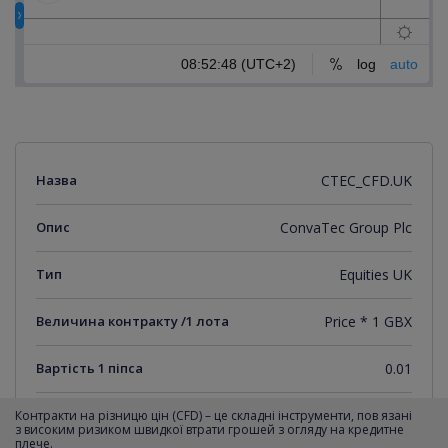
Назва
CTEC_CFD.UK
Опис
ConvaTec Group Plc
Тип
Equities UK
Величина контракту /1 лота
Price * 1 GBX
Вартість 1 піпса
0.01
Мінімальний крок котирувань
0.01
Контракти на різницю цін (CFD) – це складні інструменти, пов язані
з високим ризиком швидкої втрати грошей з огляду на кредитне
плече.