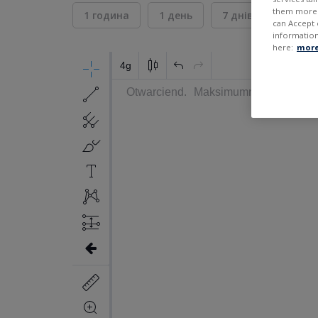
them more r
1 година
1 день
7 днів
30 дні
can Accept 
information
here:
more