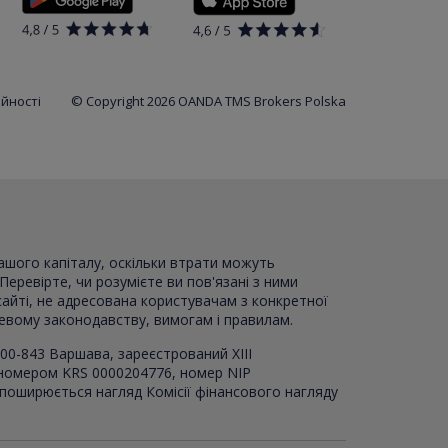
ійності
© Copyright 2026 OANDA TMS Brokers Polska
вашого капіталу, оскільки втрати можуть
Перевірте, чи розумієте ви пов'язані з ними
сайті, не адресована користувачам з конкретної
цевому законодавству, вимогам і правилам.
00-843 Варшава, зареєстрований XI
I
I
 номером KRS 0000204776, номер NIP
 поширюється нагляд Комісії фінансового нагляду