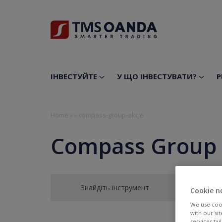
ІНВЕСТУЙТЕ
У ЩО ІНВЕСТУВАТИ?
Р
Home
»
»
compass-group-akcje
Compass Group 
Знайдіть інструмент
Cookie n
We use cook
with our si
services ta