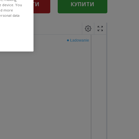
ПРОДАТИ
КУПИТИ
e device. You
ind more
ersonal data