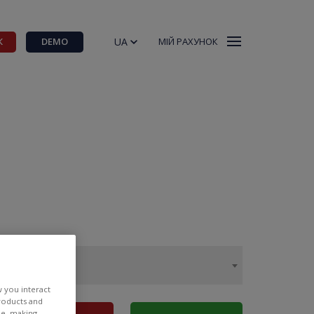
UA
К
DEMO
МІЙ РАХУНОК
w you interact
products and
ee, making