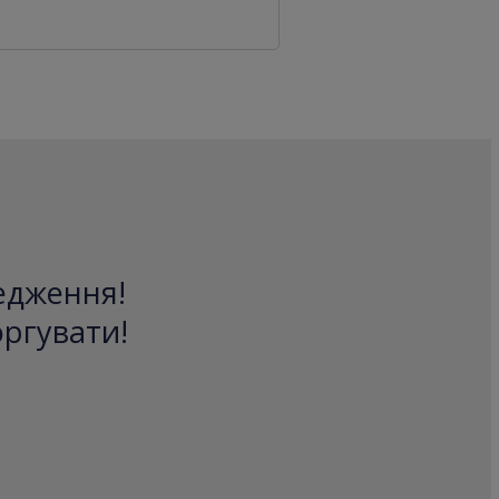
редження!
оргувати!