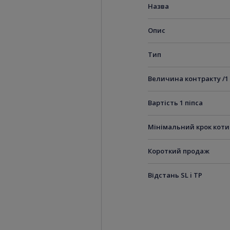
Назва
Опис
Тип
Величина контракту /1
Вартість 1 піпса
Мінімальний крок кот
Короткий продаж
Відстань SL i TP