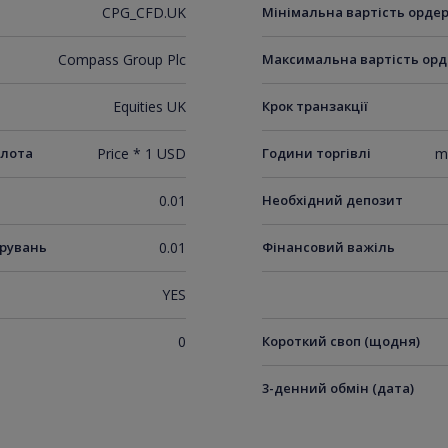
CPG_CFD.UK
Мінімальна вартість орде
Compass Group Plc
Максимальна вартість орд
Equities UK
Крок транзакції
 лота
Price * 1 USD
Години торгівлі
m
0.01
Необхідний депозит
ирувань
0.01
Фінансовий важіль
YES
0
Короткий своп (щодня)
3-денний обмін (дата)