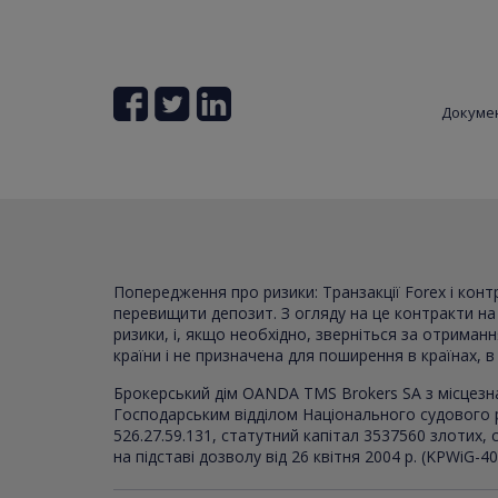
Докуме
Попередження про ризики: Транзакції Forex і кон
перевищити депозит. З огляду на це контракти на р
ризики, і, якщо необхідно, зверніться за отриман
країни і не призначена для поширення в країнах, 
Брокерський дім OANDA TMS Brokers SA з місцезн
Господарським відділом Національного судового 
526.27.59.131, статутний капітал 3537560 злотих
на підставі дозволу від 26 квітня 2004 р. (KPWiG-4