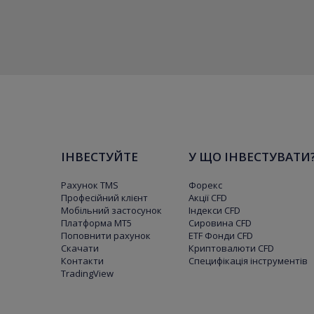
ІНВЕСТУЙТЕ
У ЩО ІНВЕСТУВАТИ
Рахунок TMS
Форекс
Професійний клієнт
Акції CFD
Мобільний застосунок
Індекси CFD
Платформа МТ5
Сировина CFD
Поповнити рахунок
ETF Фонди CFD
Скачати
Криптовалюти CFD
Контакти
Специфікація інструментів
TradingView