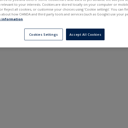
---
---
elevant to your interests. Cookies are stored locally on your computer or mobil
в
6 місяців
or Reject all cookies, or customise your choices using ‘Cookie settings’. You can f
 about how OANDA and third party tools and services (such as Google) use your p
 information
.
Cookies Settings
Accept All Cookies