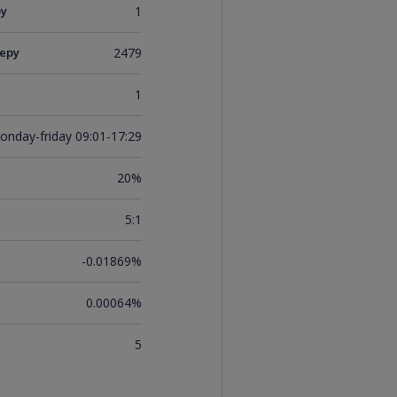
ру
1
еру
2479
1
onday-friday 09:01-17:29
20%
5:1
-0.01869%
0.00064%
5