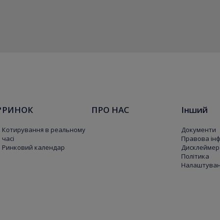
?
РИНОК
ПРО НАС
Інший
Котирування в реальному
Документи
часі
Правова ін
Ринковий календар
Дисклеймер
Політика
Налаштуванн