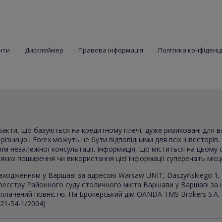
нти
Дисклеймер
Правова інформація
Політика конфіденц
тракти, що базуються на кредитному плечі, дуже ризиковані для 
ізницю і Forex можуть не бути відповідними для всіх інвесторів. 
ням незалежної консультації. Інформація, що міститься на цьому 
в яких поширення чи використання цієї інформації суперечать міс
аходженням у Варшаві за адресою Warsaw UNIT, Daszyńskiego 1, 
реєстру Районного суду столичного міста Варшави у Варшаві за
, сплачений повністю. На Брокерський дім OANDA TMS Brokers S.A.
021-54-1/2004)