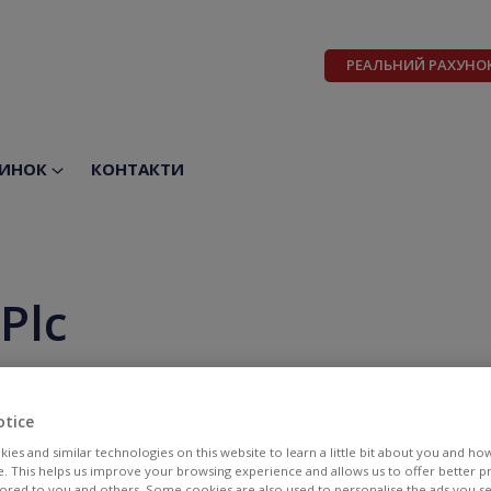
РЕАЛЬНИЙ РАХУНО
ИНОК
КОНТАКТИ
Plc
otice
ies and similar technologies on this website to learn a little bit about you and ho
te. This helps us improve your browsing experience and allows us to offer better 
BID
ASK
ilored to you and others. Some cookies are also used to personalise the ads you s