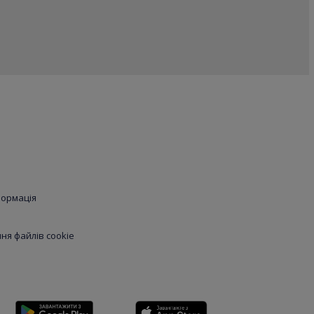
формація
я файлів cookie