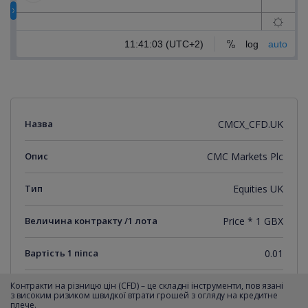
Назва
CMCX_CFD.UK
Опис
CMC Markets Plc
Тип
Equities UK
Величина контракту /1 лота
Price * 1 GBX
Вартість 1 піпса
0.01
Мінімальний крок котирувань
0.01
Контракти на різницю цін (CFD) – це складні інструменти, пов язані
з високим ризиком швидкої втрати грошей з огляду на кредитне
плече.