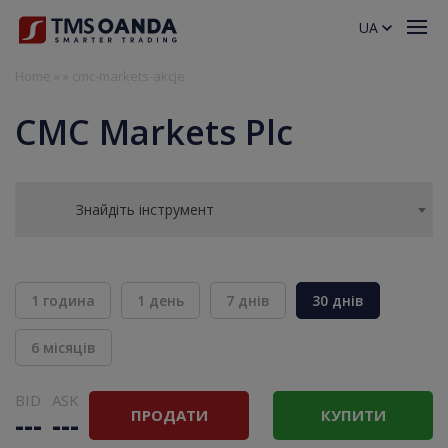
UA
Home
»
»
cmc-markets-akcje
CMC Markets Plc
Знайдіть інструмент
1 година
1 день
7 днів
30 днів
6 місяців
BID
ASK
ПРОДАТИ
КУПИТИ
---
---