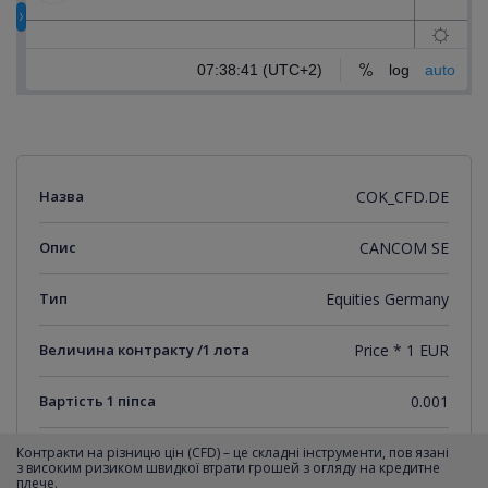
Назва
COK_CFD.DE
Опис
CANCOM SE
Тип
Equities Germany
Величина контракту /1 лота
Price * 1 EUR
Вартість 1 піпса
0.001
Мінімальний крок котирувань
0.001
Контракти на різницю цін (CFD) – це складні інструменти, пов язані
з високим ризиком швидкої втрати грошей з огляду на кредитне
плече.