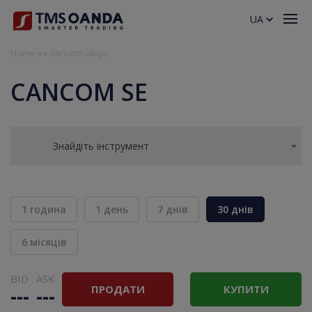
UA
Home
»
»
cancom-akcje
CANCOM SE
Знайдіть інструмент
1 година
1 день
7 днів
30 днів
6 місяців
BID
ASK
ПРОДАТИ
КУПИТИ
---
---