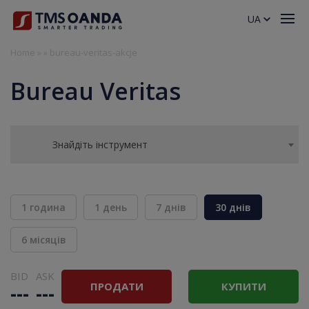
UA
Home
»
»
bureau-veritas-akcje
Bureau Veritas
Знайдіть інструмент
1 година
1 день
7 днів
30 днів
6 місяців
BID
ASK
ПРОДАТИ
КУПИТИ
---
---