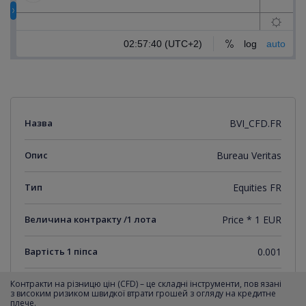
Назва
BVI_CFD.FR
Опис
Bureau Veritas
Тип
Equities FR
Величина контракту /1 лота
Price * 1 EUR
Вартість 1 піпса
0.001
Мінімальний крок котирувань
0.001
Контракти на різницю цін (CFD) – це складні інструменти, пов язані
з високим ризиком швидкої втрати грошей з огляду на кредитне
плече.