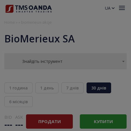
UA
Home
»
»
biomerieux-akcje
BioMerieux SA
Знайдіть інструмент
1 година
1 день
7 днів
30 днів
6 місяців
BID
ASK
ПРОДАТИ
КУПИТИ
---
---