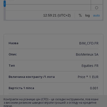
Назва
BIM_CFD.FR
Опис
BioMerieux SA
Тип
Equities FR
Величина контракту /1 лота
Price * 1 EUR
Вартість 1 піпса
0.001
Мінімальний крок котирувань
0.001
Контракти на різницю цін (CFD) – це складні інструменти, пов язані
з високим ризиком швидкої втрати грошей з огляду на кредитне
плече.