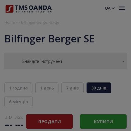
UA
Home
»
»
bilfinger-berger-akcje
Bilfinger Berger SE
Знайдіть інструмент
1 година
1 день
7 днів
30 днів
6 місяців
BID
ASK
ПРОДАТИ
КУПИТИ
---
---