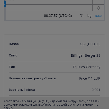
Назва
GBF_CFD.DE
Опис
Bilfinger Berger SE
Тип
Equities Germany
Величина контракту /1 лота
Price * 1 EUR
Вартість 1 піпса
0.001
Мінімальний крок котирувань
0.001
Контракти на різницю цін (CFD) – це складні інструменти, пов язані
з високим ризиком швидкої втрати грошей з огляду на кредитне
плече.